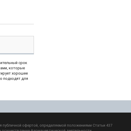
лительный срок
пами, которые
нтирует хорошее
но подходят для
ся публичной офертой, определяемой положениями Статьи 437
а осуществление фармацевтической деятельности