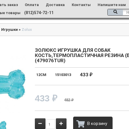
ать заказ
Оплата
Доставка
Контакты
Напишите нам
(812)574-72-11
ые товары
»
Игрушки
»
Zolux
ЗОЛЮКС ИГРУШКА ДЛЯ СОБАК
КОСТЬ,ТЕРМОПЛАСТИЧНАЯ РЕЗИНА (
(479076TUR)
433
12СМ
15103013
₽
433
₽
482
₽
В корзину