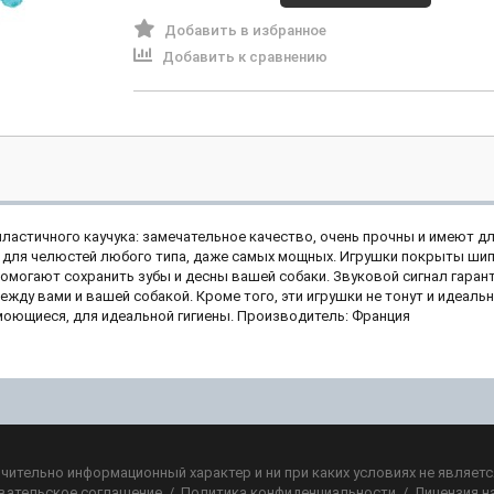
Добавить в избранное
Добавить к сравнению
ластичного каучука: замечательное качество, очень прочны и имеют д
 для челюстей любого типа, даже самых мощных. Игрушки покрыты ши
омогают сохранить зубы и десны вашей собаки. Звуковой сигнал гара
жду вами и вашей собакой. Кроме того, эти игрушки не тонут и идеаль
 моющиеся, для идеальной гигиены. Производитель: Франция
чительно информационный характер и ни при каких условиях не являет
вательское соглашение
/
Политика конфиденциальности
/
Лицензия н