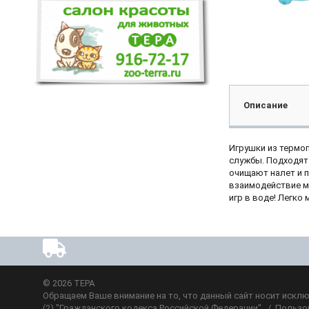
Описание
Игрушки из термоп
службы. Подходят
очищают налет и п
взаимодействие ме
игр в воде! Легко
© 2026
ТЕРА
Обращаем Ваше внимание на то, что данный сайт носит исклю
(2) "Гражданского кодекса Российской Федерации". /
Пользо