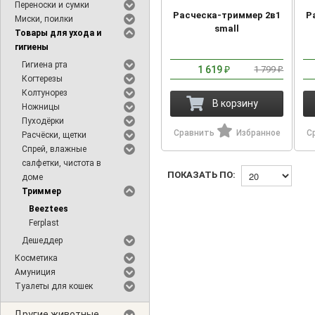
Переноски и сумки
Расческа-триммер 2в1
Р
Миски, поилки
small
Товары для ухода и
гигиены
Гигиена рта
1 619
1 799
₽
₽
Когтерезы
Колтунорез
В корзину
Ножницы
Пуходёрки
Сравнить
Избранное
С
Расчёски, щетки
Спрей, влажные
салфетки, чистота в
ПОКАЗАТЬ ПО:
доме
Триммер
Beeztees
Ferplast
Дешеддер
Косметика
Амуниция
Туалеты для кошек
Другие животные