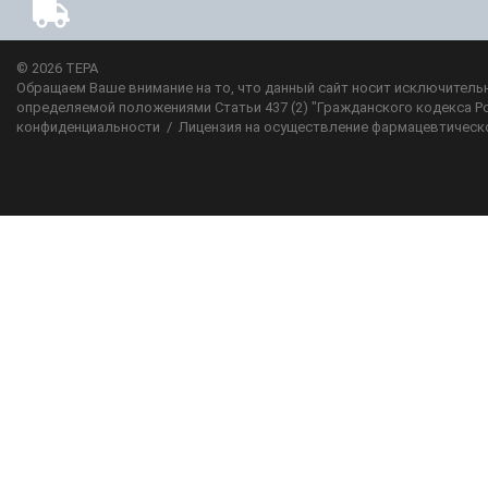
© 2026
ТЕРА
Обращаем Ваше внимание на то, что данный сайт носит исключительн
определяемой положениями Статьи 437 (2) "Гражданского кодекса Р
конфиденциальности
/
Лицензия на осуществление фармацевтическ