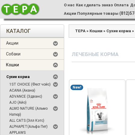
О нас
Как сделать заказ
Оплата
Д
(812)57
Акции
Популярные товары
КАТАЛОГ
ТЕРА
»
Кошки
»
Сухие корма
Акции
ЛЕЧЕБНЫЕ КОРМА
Собаки
Кошки
Сухие корма
1ST CHOICE (Фест чойс)
New!
ACANA (Акана)
ADVANCE (Эдванс)
AJO (Айо)
ALMO NATURE (Альмо
Натюр)
ALL CATS (Элл Кэтс)
ALPHAPET(Альфа Пет)
APPLAWS