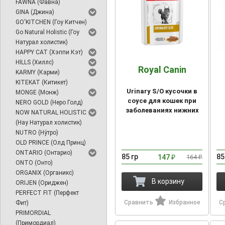
FAWNA (Фавна)
GINA (Джина)
GO'KITCHEN (Гоу Китчен)
Go Natural Holistic (Гоу
Натурал холистик)
HAPPY CAT (Хэппи Кэт)
HILLS (Хиллс)
Royal Canin
KARMY (Карми)
KITEKAT (Китикет)
Urinary S/O кусочки в
MONGE (Монж)
соусе для кошек при
NERO GOLD (Неро Голд)
заболеваниях нижних
NOW NATURAL HOLISTIC
мочевыводящих путей
(Нау Натурал холистик)
NUTRO (Ну́тро)
OLD PRINCE (Олд Принц)
ONTARIO (Онтарио)
85 гр
85
147
164
₽
₽
ONTO (Онто)
ORGANIX (Органикс)
В корзину
ORIJEN (Ориджен)
PERFECT FIT (Перфект
Сравнить
Избранное
С
Фит)
PRIMORDIAL
(Примордиал)