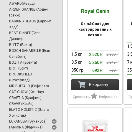
AWARD(Авард)
ARDEN GRANGE (Арден
Royal Canin
Гранж)
BARKING HEADS (Баркинг
Skin&Coat для
Хедс)
кастрированных
BEST DINNER(Бест
котов и
Диннер)
стерилизованных
BLITZ (Блитц)
кошек с повышенной
1,
BOSCH SANABELLE (Бош
чувствительностью
1,5 кг
3,
2 520
2 800
₽
₽
Санабель)
кожи и шерсти
3,5 кг
7 
5 260
5 845
BOZITA (Бозита)
₽
₽
BRIT (Брит)
350 гр
35
692
769
₽
₽
BROOKSFIELD
(Бруксфилд)
В корзину
MR.BUFFALO (Баффало)
CAT CHOW (Кэт Чау)
Сравнить
Избранное
С
CRAFTIA (Крафтия)
CRAVE (Крейв)
ELATO HOLISTIC (Элато
Холистик)
EUKANUBA (Эукануба)
FARMINA (Фармина)