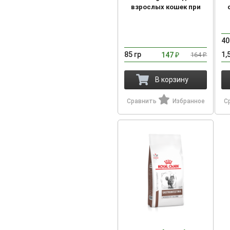
взрослых кошек при
ожирении, пауч
40
85 гр
1,
147
164
₽
₽
В корзину
Сравнить
Избранное
С