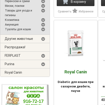
Переноски и сумки
В корзину
Миски, поилки
Товары для ухода и
Сравнить
Избранное
С
гигиены
Косметика
Амуниция
Туалеты для кошек
Другие животные
Распродажа!
FERPLAST
Purina
Royal Canin
Royal Canin
Diabetic для кошек при
сахарном диабете,
к
паучи
40