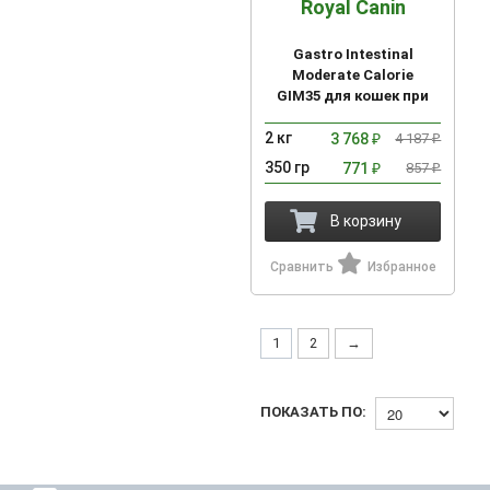
Royal Canin
Gastro Intestinal
Moderate Calorie
GIM35 для кошек при
нарушении
2 кг
пищеварения с
3 768
4 187
₽
₽
умеренным
350 гр
771
857
₽
₽
содержанием энергии
В корзину
Сравнить
Избранное
1
2
→
ПОКАЗАТЬ ПО: