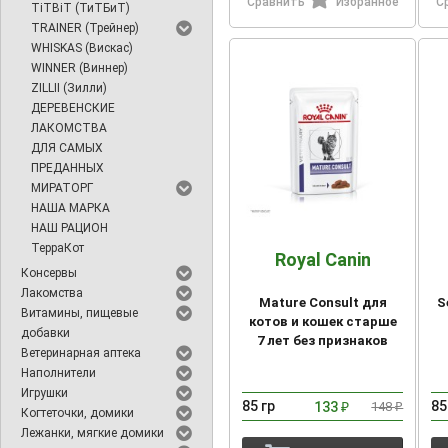
Сравнить
Избранное
С
TiTBiT (ТиТБиТ)
TRAINER (Трейнер)
WHISKAS (Вискас)
WINNER (Виннер)
ZILLII (Зилли)
ДЕРЕВЕНСКИЕ
ЛАКОМСТВА
ДЛЯ САМЫХ
ПРЕДАННЫХ
МИРАТОРГ
НАША МАРКА
НАШ РАЦИОН
ТерраКот
Royal Canin
Консервы
Лакомства
Mature Consult для
S
Витамины, пищевые
котов и кошек старше
добавки
7 лет без признаков
Ветеринарная аптека
старения, паучи
Наполнители
Игрушки
85 гр
85
133
148
₽
₽
Когтеточки, домики
Лежанки, мягкие домики