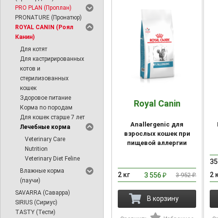
PRO PLAN (Проплан)
PRONATURE (Пронатюр)
ROYAL CANIN (Роял
Канин)
Для котят
Для кастрирированных
котов и
стерилизованных
кошек
Здоровое питание
Royal Canin
Корма по породам
Для кошек старше 7 лет
Anallergenic для
Лечебные корма
взрослых кошек при
Veterinary Care
пищевой аллергии
Nutrition
Veterinary Diet Feline
35
Влажные корма
2 кг
2 
3 556
3 952
₽
₽
(паучи)
SAVARRA (Саварра)
В корзину
SIRIUS (Сириус)
TASTY (Тести)