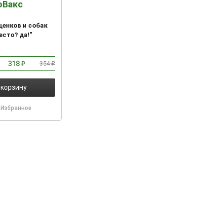
оВакс
щенков и собак
есто? да!"
318
354
₽
₽
 корзину
Избранное