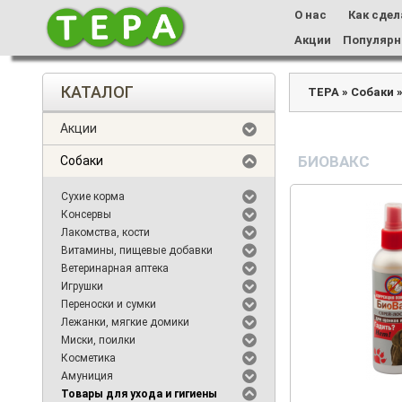
О нас
Как сдел
Акции
Популярн
КАТАЛОГ
ТЕРА
»
Собаки
Акции
БИОВАКС
Собаки
Сухие корма
Консервы
Лакомства, кости
Витамины, пищевые добавки
Ветеринарная аптека
Игрушки
Переноски и сумки
Лежанки, мягкие домики
Миски, поилки
Косметика
Амуниция
Товары для ухода и гигиены