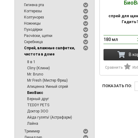
БиоВ
Гигиена рта
Когтерезы
спрей для щен
Колтунорез
Гадить?
Ножницы
Пуходёрки
Расчёски, щетки
180 мл
Скребница
Спрей, влажные салфетки,
чистота в доме
В ко
8 в 1
Сравнить
Из
Cliny (Клини)
Mr. Bruno
Mr Fresh (Мистер Фреш)
ПОКАЗАТЬ ПО:
Апиценна Умный спрей
БиоВакс
Верный друг
TEDDY PETS
Доктор ЗОО
Айда гулять! (Астрафарм)
Лайна
Триммер
Дешеддер