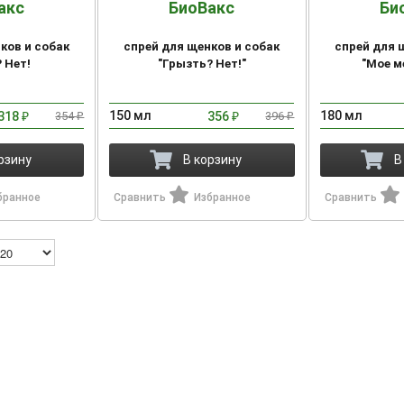
акс
БиоВакс
Би
ков и собак
спрей для щенков и собак
спрей для 
 Нет!
"Грызть? Нет!"
"Мое м
150 мл
180 мл
318
354
356
396
₽
₽
₽
₽
рзину
В корзину
В
бранное
Сравнить
Избранное
Сравнить