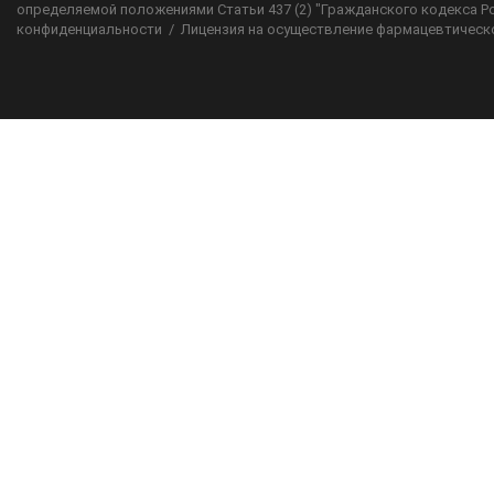
определяемой положениями Статьи 437 (2) "Гражданского кодекса Р
конфиденциальности
/
Лицензия на осуществление фармацевтическ