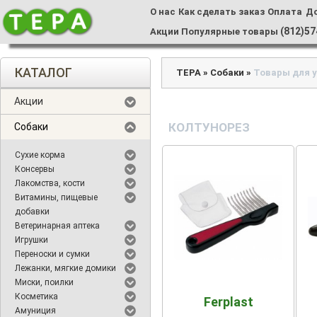
О нас
Как сделать заказ
Оплата
Д
(812)57
Акции
Популярные товары
КАТАЛОГ
ТЕРА
»
Собаки
»
Товары для у
Акции
КОЛТУНОРЕЗ
Собаки
Сухие корма
Консервы
Лакомства, кости
Витамины, пищевые
добавки
Ветеринарная аптека
Игрушки
Переноски и сумки
Лежанки, мягкие домики
Миски, поилки
Косметика
Ferplast
Амуниция