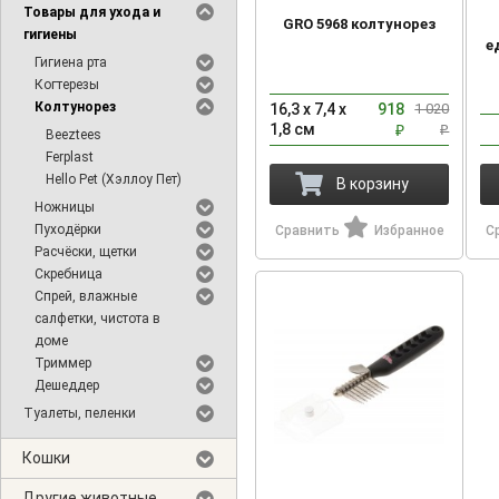
Товары для ухода и
GRO 5968 колтунорез
гигиены
е
Гигиена рта
Когтерезы
Колтунорез
16,3 х 7,4 х
918
1 020
1,8 см
₽
₽
Beeztees
Ferplast
Hello Pet (Хэллоу Пет)
В корзину
Ножницы
Пуходёрки
Сравнить
Избранное
С
Расчёски, щетки
Скребница
Спрей, влажные
салфетки, чистота в
доме
Триммер
Дешеддер
Туалеты, пеленки
Кошки
Другие животные