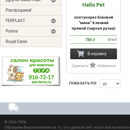
Hello Pet
Распродажа!
колтунорез боковой
FERPLAST
"мини" 8 лезвий
прямой (черная ручка)
Purina
(38584)
786
874
₽
₽
Royal Canin
В корзину
Сравнить
Избранное
ПОКАЗАТЬ ПО:
© 2026
ТЕРА
Обращаем Ваше внимание на то, что данный сайт носит исключительн