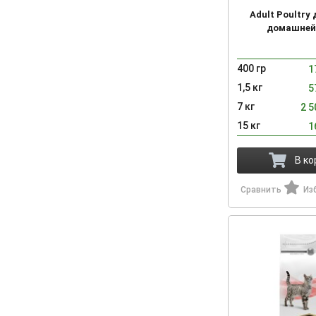
Adult Poultry
домашней
400 гр
1
1,5 кг
5
7 кг
2 
15 кг
1
В ко
Сравнить
Из