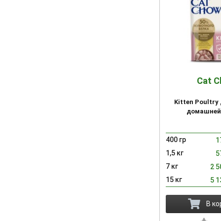
Cat 
Kitten Poultry
домашней
400 гр
1
1,5 кг
5
7 кг
2 
15 кг
5 
В ко