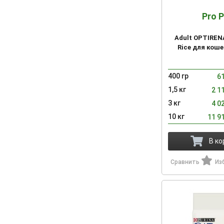
Pro P
Adult OPTIREN
Rice для коше
400 гр
6
1,5 кг
2 1
3 кг
4 0
10 кг
11 9
В ко
Сравнить
Из