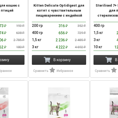
 для кошек с
Kitten Delicate Optidigest для
Sterilised 7+
 птицей
котят с чувствительным
для 
пищеварением с индейкой
стерилизов
ин
200 гр
400 гр
73
193
316
352
₽
₽
₽
₽
400 гр
1,5 кг
74
638
656
729
₽
₽
₽
₽
1,5 кг
3 кг
506
2 785
2 236
2 485
₽
₽
₽
₽
3 кг
10 кг
62
180
4 222
4 692
1
₽
₽
₽
₽
рзину
В корзину
В
бранное
Сравнить
Избранное
Сравнить