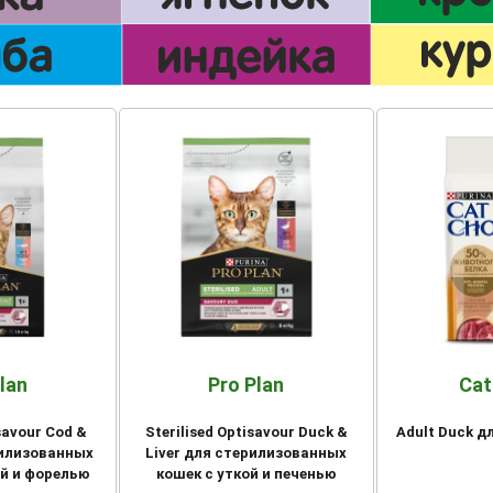
lan
Pro Plan
Cat
isavour Cod &
Sterilised Optisavour Duck &
Adult Duck д
рилизованных
Liver для стерилизованных
ой и форелью
кошек с уткой и печенью