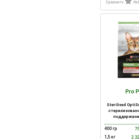
Сравнить
Из
Pro P
Sterilised Opti
стерилизованн
поддержани
чувс
400 гр
7
1,5 кг
2 3