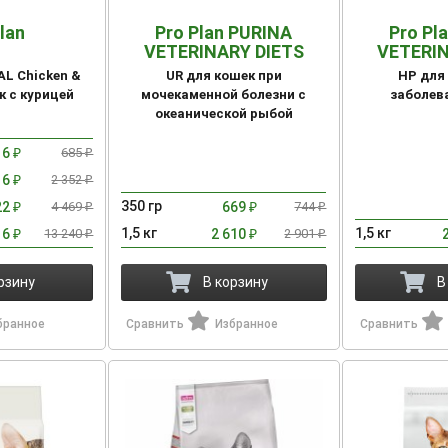
lan
Pro Plan PURINA
Pro Pl
VETERINARY DIETS
VETERIN
AL Chicken &
UR для кошек при
HP для
к с курицей
мочекаменной болезни с
заболев
океанической рыбой
16
685
₽
₽
16
2 352
₽
₽
350 гр
22
4 469
669
744
₽
₽
₽
₽
1,5 кг
1,5 кг
16
13 240
2 610
2 901
₽
₽
₽
₽
рзину
В корзину
В
бранное
Сравнить
Избранное
Сравнить