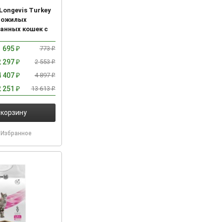
 Longevis Turkey
пожилых
анных кошек с
дейкой
695
773
₽
₽
2 297
2 553
₽
₽
4 407
4 897
₽
₽
2 251
13 613
₽
₽
 корзину
Избранное