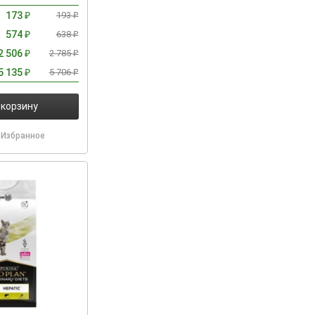
173
193
₽
₽
574
638
₽
₽
2 506
2 785
₽
₽
5 135
5 706
₽
₽
 корзину
Избранное