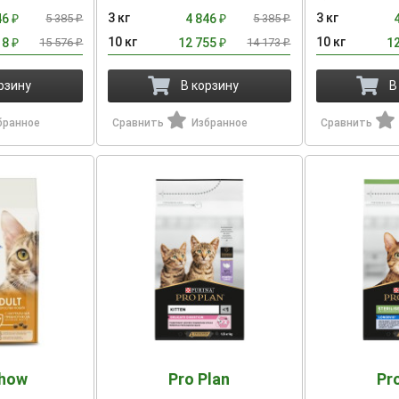
3 кг
3 кг
46
5 385
4 846
5 385
₽
₽
₽
₽
10 кг
10 кг
18
15 576
12 755
14 173
1
₽
₽
₽
₽
рзину
В корзину
В
бранное
Сравнить
Избранное
Сравнить
Chow
Pro Plan
Pr