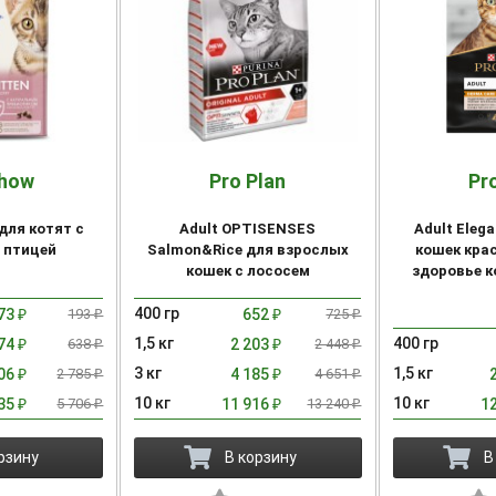
Chow
Pro Plan
Pr
 для котят с
Adult OPTISENSES
Adult Eleg
 птицей
Salmon&Rice для взрослых
кошек кра
кошек с лососем
здоровье к
400 гр
73
193
652
725
₽
₽
₽
₽
1,5 кг
400 гр
74
638
2 203
2 448
₽
₽
₽
₽
3 кг
1,5 кг
506
2 785
4 185
4 651
₽
₽
₽
₽
10 кг
10 кг
135
5 706
11 916
13 240
1
₽
₽
₽
₽
рзину
В корзину
В