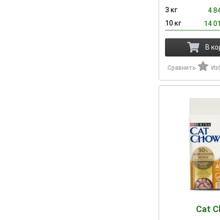
3 кг
4 8
10 кг
14 0
В ко
Сравнить
Из
Cat 