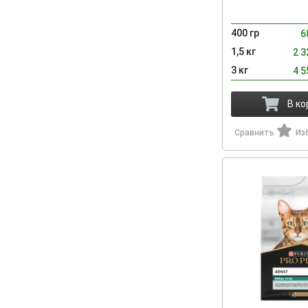
400 гр
6
1,5 кг
2 
3 кг
4 
В ко
Сравнить
Из