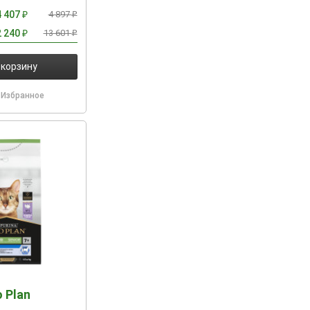
4 407
4 897
₽
₽
2 240
13 601
₽
₽
 корзину
Избранное
o Plan