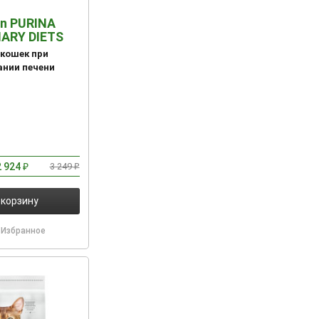
an PURINA
ARY DIETS
 кошек при
ании печени
2 924
3 249
₽
₽
 корзину
Избранное