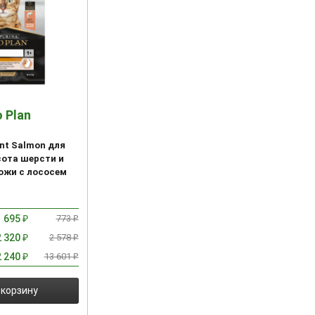
o Plan
ant Salmon для
сота шерсти и
ожи с лососем
695
773
₽
₽
2 320
2 578
₽
₽
2 240
13 601
₽
₽
 корзину