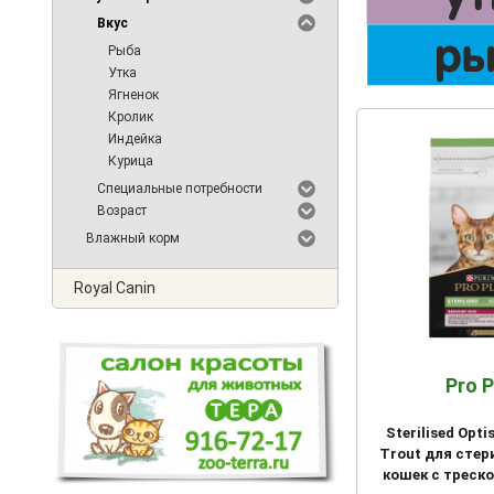
Вкус
Рыба
Утка
Ягненок
Кролик
Индейка
Курица
Специальные потребности
Возраст
Влажный корм
Royal Canin
Pro P
Sterilised Opt
Trout для сте
кошек с треск