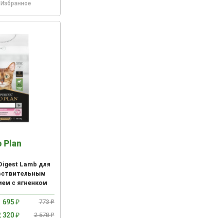
Избранное
o Plan
iDigest Lamb для
увствительным
ем с ягненком
695
773
₽
₽
2 320
2 578
₽
₽