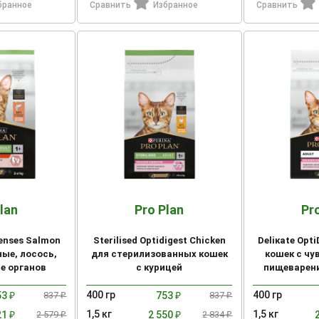
бранное
Сравнить
Избранное
Сравнить
lan
Pro Plan
Pr
Senses Salmon
Sterilised Optidigest Chicken
Deliкate Opt
ые, лосось,
для стерилизованных кошек
кошек с ч
е органов
с курицей
пищеварени
тв
400 гр
400 гр
53
837
753
837
₽
₽
₽
₽
1,5 кг
1,5 кг
21
2 579
2 550
2 834
₽
₽
₽
₽