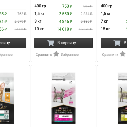
400 гр
400 гр
753
837
₽
₽
1,5 кг
1,5 кг
85
762
2 550
2 834
₽
₽
₽
₽
3 кг
7 кг
321
2 579
4 846
5 385
₽
₽
₽
₽
10 кг
15 кг
556
5 063
14 018
15 576
₽
₽
₽
₽
рзину
В корзину
В
бранное
Сравнить
Избранное
Сравнить