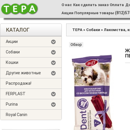
О нас
Как сделать заказ
Оплата
Д
(812)57
Акции
Популярные товары
КАТАЛОГ
ТЕРА
»
Собаки
»
Лакомства, 
Акции
Обзор
Ж
Собаки
П
Кошки
Другие животные
Распродажа!
FERPLAST
Purina
Royal Canin