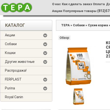
О нас
Как сделать заказ
Оплата
Д
(812)57
Акции
Популярные товары
КАТАЛОГ
ТЕРА
»
Собаки
»
Сухие корма
Акции
Обзор
К
Собаки
С
Ц
Кошки
2
Другие животные
Распродажа!
FERPLAST
Purina
Royal Canin