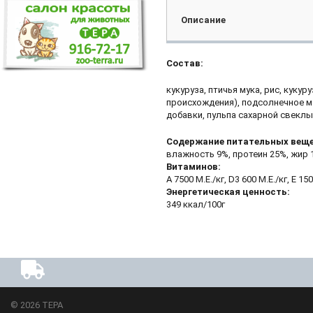
Описание
Состав:
кукуруза, птичья мука, рис, куку
происхождения), подсолнечное м
добавки, пульпа сахарной свеклы
Содержание питательных веще
влажность 9%, протеин 25%, жир 1
Витаминов:
A 7500 М.Е./кг, D3 600 М.Е./кг, Е 15
Энергетическая ценность:
349 ккал/100г
© 2026
ТЕРА