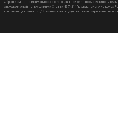
Обращаем Ваше внимание на то, что данный сайт носит исключительн
определяемой положениями Статьи 437 (2) "Гражданского кодекса Р
конфиденциальности
/
Лицензия на осуществление фармацевтическ