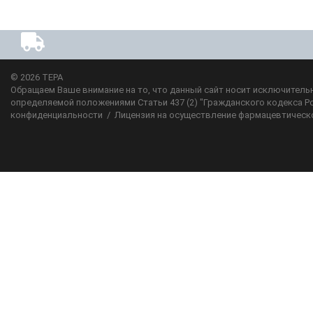
© 2026
ТЕРА
Обращаем Ваше внимание на то, что данный сайт носит исключительн
определяемой положениями Статьи 437 (2) "Гражданского кодекса Р
конфиденциальности
/
Лицензия на осуществление фармацевтическ