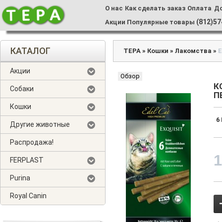
О нас
Как сделать заказ
Оплата
Д
(812)57
Акции
Популярные товары
КАТАЛОГ
ТЕРА
»
Кошки
»
Лакомства
»
E
Акции
Обзор
К
Собаки
П
Кошки
6
Другие животные
Распродажа!
FERPLAST
Purina
Royal Canin