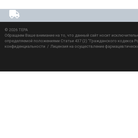
© 2026
ТЕРА
Обращаем Ваше внимание на то, что данный сайт носит исключительн
определяемой положениями Статьи 437 (2) "Гражданского кодекса Р
конфиденциальности
/
Лицензия на осуществление фармацевтическ