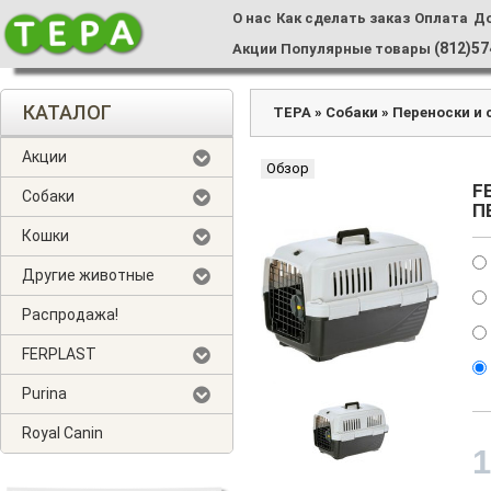
О нас
Как сделать заказ
Оплата
Д
(812)57
Акции
Популярные товары
КАТАЛОГ
ТЕРА
»
Собаки
»
Переноски и 
Акции
Обзор
F
Собаки
П
Кошки
Другие животные
Распродажа!
FERPLAST
Purina
Royal Canin
1