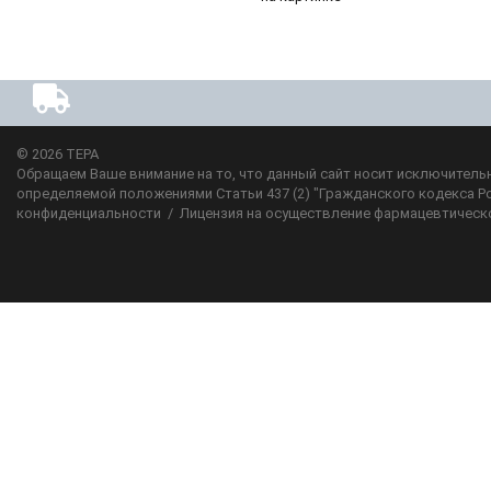
© 2026
ТЕРА
Обращаем Ваше внимание на то, что данный сайт носит исключительн
определяемой положениями Статьи 437 (2) "Гражданского кодекса Р
конфиденциальности
/
Лицензия на осуществление фармацевтическ