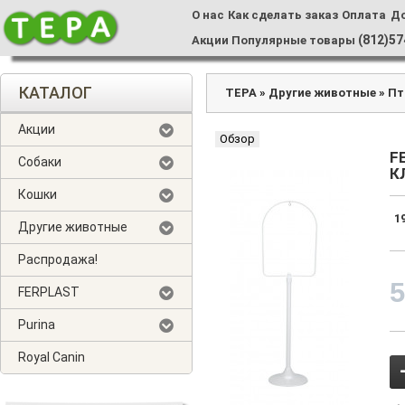
О нас
Как сделать заказ
Оплата
Д
(812)57
Акции
Популярные товары
КАТАЛОГ
ТЕРА
»
Другие животные
»
Пт
Акции
Обзор
F
Собаки
К
Кошки
1
Другие животные
Распродажа!
5
FERPLAST
Purina
Royal Canin