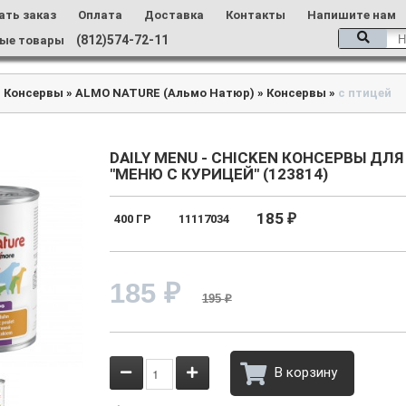
ать заказ
Оплата
Доставка
Контакты
Напишите нам
(812)574-72-11
ые товары
»
Консервы
»
ALMO NATURE (Альмо Натюр)
»
Консервы
»
с птицей
DAILY MENU - CHICKEN КОНСЕРВЫ ДЛЯ
"МЕНЮ С КУРИЦЕЙ" (123814)
185
400 ГР
11117034
₽
185
₽
195
₽
В корзину