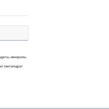
одукты, минералы.
фат пентагидрат