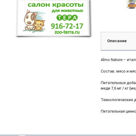
Описание
Almo Nature – ита
Состав: мясо и мя
Питательные добавк
меди 7,6 мг / кг (мед
Технологические д
Питательная ценно