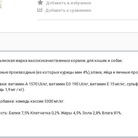
Добавить в избранное
Добавить к сравнению
льянская марка высококачественных кормов для кошек и собак.
сные производные (из которых курицы мин 4%),злаки, яйца и яичные пр
и: витамин A 1570 UI/кг, витамин D3 195 UI/кг, витамин E 15 мг/кг, суль
ь 1,9 мг / кг).
обавки: камедь кассии 3300 мг/кг.
сть: Белки 7,5% Клетчатка 0,2% Жиры 4,5% Зола 2,8% Влага 81%.