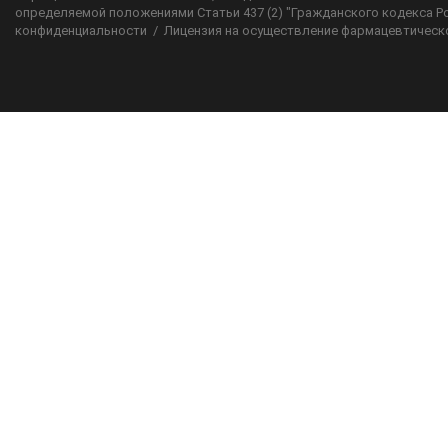
определяемой положениями Статьи 437 (2) "Гражданского кодекса Р
конфиденциальности
/
Лицензия на осуществление фармацевтическ