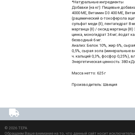
*Натуральные ингредиенты
Добавки (на кг): Пищевые добавк
4000 МЕ, Витамин D3 400 МЕ, Вита
(рацемический α-токоферола ацет
сульфат меди (II), пентагидрат 8 м
марганца (II) / оксид марганца (III)
цинка, моногидрат 34 мг; йодат к
безводный 6 мг.
Анализ: Белок 10%, жир 6%, сыра
0,5%, сырая зола (минеральные ве
ч. кальций 0,3%, фосфор 0,25%), в
Энергетическая ценность: 380 кД
Масса нетто: 625 г
Производитель: Швеция
© 2026
ТЕРА
Обращаем Ваше внимание на то, что данный сайт носит исключительн