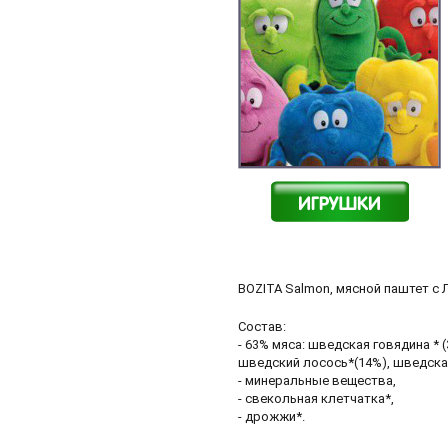
BOZITA Salmon, мясной паштет с
Состав:
- 63% мяса: шведская говядина * (
шведский лосось*(14%), шведская
- минеральные вещества,
- свекольная клетчатка*,
- дрожжи*.