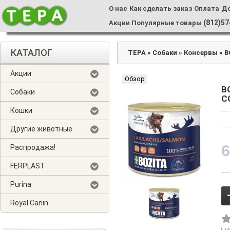
О нас
Как сделать заказ
Оплата
Д
(812)57
Акции
Популярные товары
КАТАЛОГ
ТЕРА
»
Собаки
»
Консервы
»
B
Акции
Обзор
B
Собаки
С
Кошки
Другие животные
Распродажа!
FERPLAST
Purina
Royal Canin