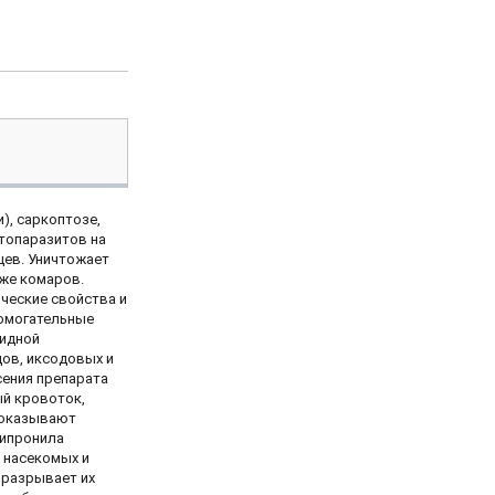
), саркоптозе,
топаразитов на
цев. Уничтожает
аже комаров.
ческие свойства и
помогательные
цидной
дов, иксодовых и
сения препарата
ый кровоток,
и оказывают
фипронила
и насекомых и
 разрывает их