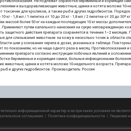
Противопоказания. Не подлежат обработке беременные и кормящие сам
лезнями и выздоравливающие животные, щенки и котята моложе 10-н
т токсичен для кроликов, а также рыб и других гидробионтов. Порядок
0 кг - 1,8 мл / 1 пипетка от 10 до 20 кг - 1,8 мл / 2 пипетки от 20 до 30* кг
ак массой более 50 кг на каждые последующие 10 кг массы дополнитель
а. Применяют путем капельного нанесения на сухую неповрежденную ко
ь защитного действия препарата сохраняется в течение 1–2 месяцев. 
ые для слизывания животным: на кожу в несколько точек в области сп
бласти шеи у основания черепа в дозах, указанных в таблице. Повторн
 по показаниям, но не чаще одного раза в месяц. Противопоказания и
менении препарата согласно инструкции побочных явлений и осложнени
ботке беременные и кормящие самки, больные инфекционными болезня
 животные, щенки и котята моложе 10-недельного возраста. Препара
 рыб и других гидробионтов. Производитель: Россия
чительно информационный характер и ни при каких условиях не являет
вательское соглашение
/
Политика конфиденциальности
/
Лицензия н