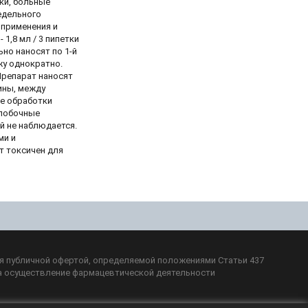
ки, больные
едельного
 применения и
 - 1,8 мл / 3 пипетки
но наносят по 1-й
жу однократно.
Препарат наносят
ины, между
ые обработки
 побочные
й не наблюдается.
ми и
т токсичен для
ся публичной офертой, определяемой положениями Статьи 437
а осуществление фармацевтической деятельности