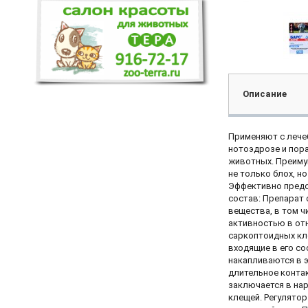
Описание
Применяют с лечеб
нотоэдрозе и пор
животных. Преимущ
не только блох, н
Эффективно предо
состав: Препарат
вещества, в том 
активностью в от
саркоптоидных кл
входящие в его со
накапливаются в 
длительное конта
заключается в нар
клещей. Регулятор