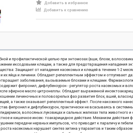
Добавить в избранное
Добавить к сравнению
ной и профилактической целью при энтомозах (вши, блохи, волосовики
ажении иксодовыми клещам, а также для предотвращения нападения эк
ества: Защищает от нападения насекомых и клещей в течение 1-2 меся
о и их яйца и личинки. Обладает репеллентным эффектом и отпугивает д
твращает заболевания, вызываемые блохами и клещами. Фармакологи
 содержит фипронил, дифлубензурон - регулятор роста насекомых и вс
числе эфирное масло цитронеллы. Обладает выраженной инсектоакари
ношении личиночных и половозрелых фаз развития блох, вшей, власое
ещей, а также оказывает репеллентный эффект. После накожного нане
став фипронил и дифлубензурон, практически не всасываясь в системн
эпидермисе, волосяных луковицах и сальных железах тела животного 
ктное и кишечное инсек- тоакарицидное действие. Механизм действия 
ушении передачи нервных импульсов, что приводит к параличу и гибел
 роста насекомых нарушает синтез хитина у паразитов и таким образом