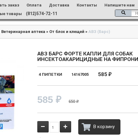
ать заказ
Оплата
Доставка
Контакты
Напишите нам
(812)574-72-11
ые товары
»
Ветеринарная аптека
»
От блох и клещей
»
АВЗ (Барс)
АВЗ БАРС ФОРТЕ КАПЛИ ДЛЯ СОБАК
ИНСЕКТОАКАРИЦИДНЫЕ НА ФИПРОНИЛ
585
4 ПИПЕТКИ
14167005
₽
585
₽
650
₽
В корзину