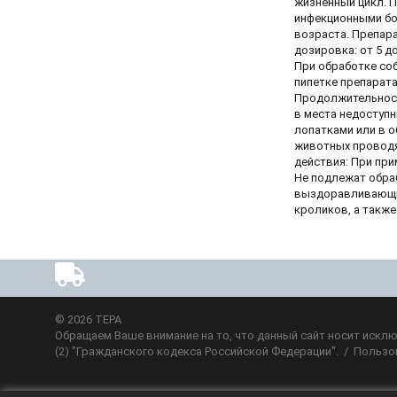
жизненный цикл. 
инфекционными бо
возраста. Препара
дозировка: от 5 до 1
При обработке соб
пипетке препарат
Продолжительност
в места недоступн
лопатками или в о
животных проводят
действия: При при
Не подлежат обра
выздоравливающие
кроликов, а также
© 2026
ТЕРА
Обращаем Ваше внимание на то, что данный сайт носит исклю
(2) "Гражданского кодекса Российской Федерации". /
Пользо