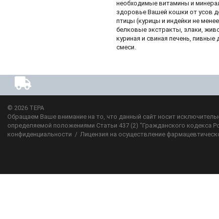
необходимые витамины и минерал
здоровье Вашей кошки от усов до
птицы (курицы и индейки не менее
белковые экстракты, злаки, жив
куриная и свиная печень, пивны
смеси.
© 2026
ТЕРА
Обращаем Ваше внимание на то, что данный сайт носит исключительн
определяемой положениями Статьи 437 (2) "Гражданского кодекса Р
конфиденциальности
/
Лицензия на осуществление фармацевтическ