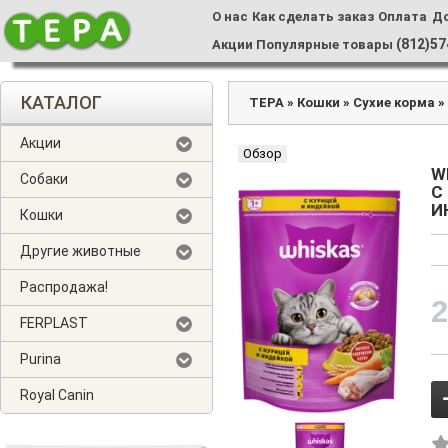
О нас
Как сделать заказ
Оплата
Д
(812)57
Акции
Популярные товары
КАТАЛОГ
ТЕРА
»
Кошки
»
Сухие корма
Акции
Обзор
W
Собаки
С
И
Кошки
Другие животные
Распродажа!
2
FERPLAST
Purina
Royal Canin