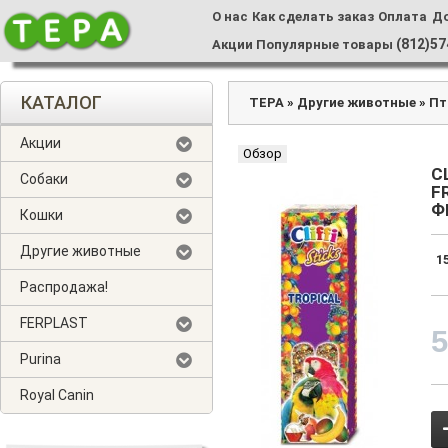
О нас
Как сделать заказ
Оплата
Д
(812)57
Акции
Популярные товары
КАТАЛОГ
ТЕРА
»
Другие животные
»
Пт
Акции
Обзор
C
Собаки
F
Ф
Кошки
Другие животные
1
Распродажа!
FERPLAST
Purina
Royal Canin