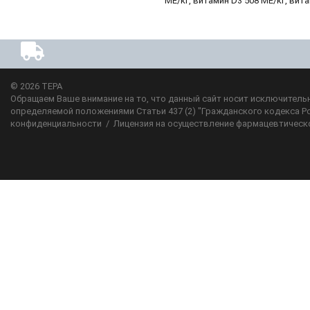
МЕ/кг, витамин D3 508 МЕ/кг, витам
© 2026
ТЕРА
Обращаем Ваше внимание на то, что данный сайт носит исключительн
определяемой положениями Статьи 437 (2) "Гражданского кодекса Р
конфиденциальности
/
Лицензия на осуществление фармацевтическ